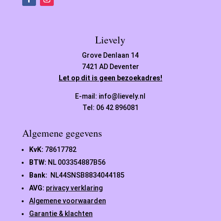
Lievely
Grove Denlaan 14
7421 AD Deventer
Let op dit is geen bezoekadres!
E-mail: info@lievely.nl
Tel: 06 42 896081
Algemene gegevens
KvK:
78617782
BTW:
NL 003354887B56
Bank:
NL44SNSB8834044185
AVG:
privacy verklaring
Algemene voorwaarden
Garantie & klachten