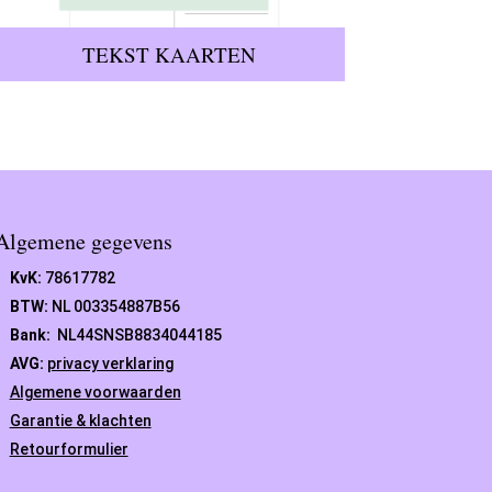
TEKST KAARTEN
Algemene gegevens
KvK:
78617782
BTW:
NL 003354887B56
Bank:
NL44SNSB8834044185
AVG:
privacy verklaring
Algemene voorwaarden
Garantie & klachten
Retourformulier