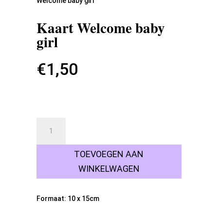
Welcome baby girl
Kaart Welcome baby
girl
€
1,50
15 op voorraad
Kaart
Welcome
baby
TOEVOEGEN AAN
girl
aantal
WINKELWAGEN
Formaat: 10 x 15cm