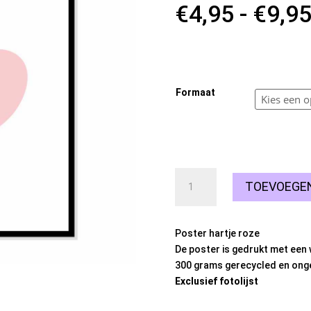
€
4,95
-
€
9,9
10 op voorraad
Formaat
Poster
TOEVOEGE
hartje
roze
aantal
Poster hartje roze
De poster is gedrukt met een 
300 grams gerecycled en onge
Exclusief fotolijst