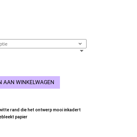
Prijsklasse:
5
€4,95
tot
€9,95
N AAN WINKELWAGEN
witte rand die het ontwerp mooi inkadert
bleekt papier