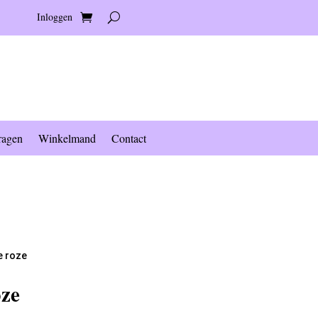
Inloggen
ragen
Winkelmand
Contact
e roze
oze