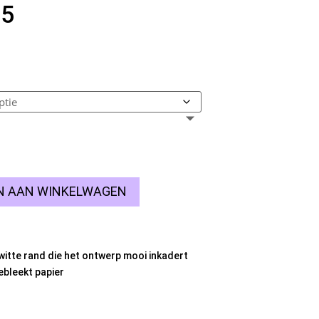
Prijsklasse:
95
€5,95
tot
€10,95
N AAN WINKELWAGEN
witte rand die het ontwerp mooi inkadert
bleekt papier