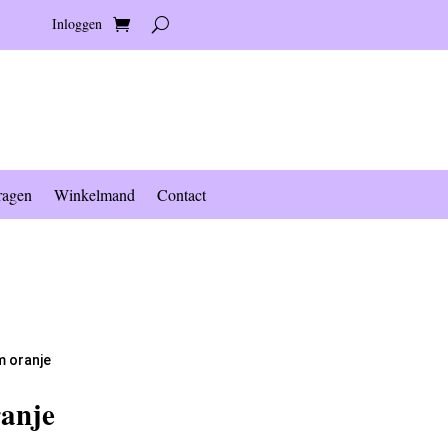
Inloggen
ragen
Winkelmand
Contact
m oranje
ranje