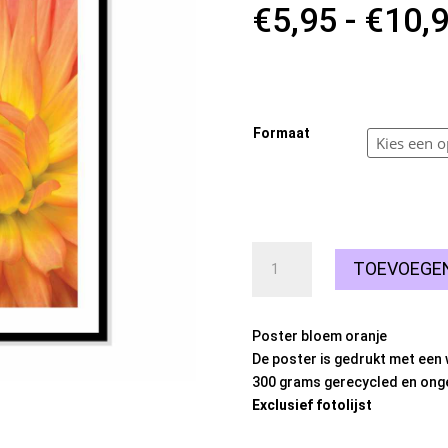
€
5,95
-
€
10,
10 op voorraad
Formaat
Poster
TOEVOEGE
bloem
oranje
aantal
Poster bloem oranje
De poster is gedrukt met een 
300 grams gerecycled en onge
Exclusief fotolijst