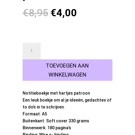
Oorspronkelijke
Huidige
€
8,95
€
4,00
prijs
prijs
was:
is:
5 op voorraad
€8,95.
€4,00.
Notitieboek
hartjes
patroon
TOEVOEGEN AAN
aantal
WINKELWAGEN
Notitieboekje met hartjes patroon
Een leuk boekje om al je ideeën, gedachtes of
to do’s in te schrijven.
Formaat: A5
Buitenkant: Soft cover 330 grams
Binnenwerk: 180 pagina’s
Binding: Wire o- binding