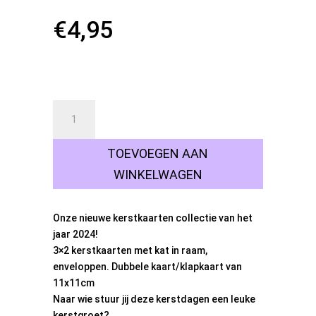
€
4,95
18 op voorraad
Kerstkaarten
set
home
TOEVOEGEN AAN
6
stuks
WINKELWAGEN
aantal
Onze nieuwe kerstkaarten collectie van het
jaar 2024!
3×2 kerstkaarten met kat in raam,
enveloppen. Dubbele kaart/klapkaart van
11x11cm
Naar wie stuur jij deze kerstdagen een leuke
kerstgroet?