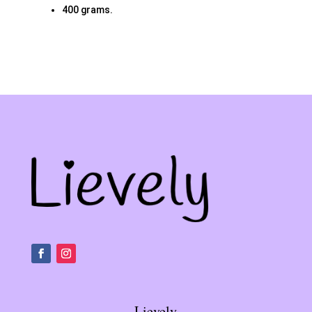
400 grams.
Lievely