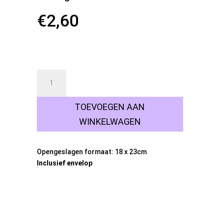
€
2,60
16 op voorraad
Kaart
Bloem
geel
TOEVOEGEN AAN
oranje
aantal
WINKELWAGEN
Opengeslagen formaat: 18 x 23cm
Inclusief envelop